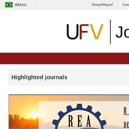
Simplifique!
Com
BRASIL
J
Highlighted journals